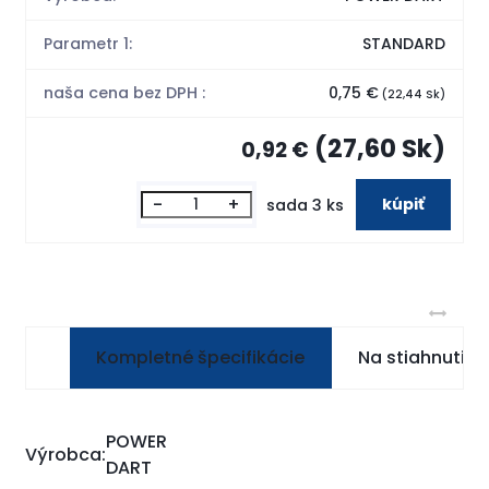
Parametr 1:
STANDARD
naša cena bez DPH :
0,75 €
(22,44 Sk)
(27,60 Sk)
0,92 €
-
+
sada 3 ks
Kompletné špecifikácie
Na stiahnutie
POWER
Výrobca:
DART