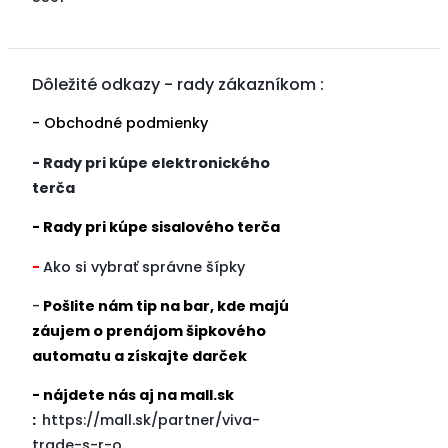
Dôležité odkazy - rady zákazníkom :
- Obchodné podmienky
- Rady pri kúpe elektronického
terča
- Rady pri kúpe sisalového terča
-
Ako si vybrať správne šípky
-
Pošlite nám tip na bar, kde majú
záujem o prenájom šipkového
automatu a získajte darček
- nájdete nás aj na mall.sk
:
https://mall.sk/partner/viva-
trade-s-r-o