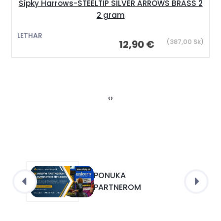
Šípky Harrows-STEELTIP SILVER ARROWS BRASS 2
2 gram
LETHAR
(387,00 Sk)
12,90 €
‹
›
PONUKA
PARTNEROM