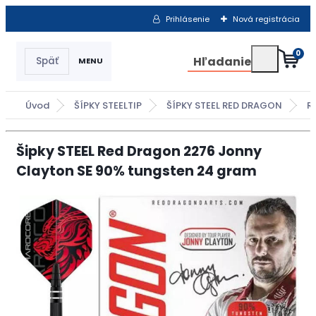
Prihlásenie
Nová registrácia
0
Hľadanie
Úvod
ŠÍPKY STEELTIP
ŠÍPKY STEEL RED DRAGON
R
Šipky STEEL Red Dragon 2276 Jonny
Clayton SE 90% tungsten 24 gram