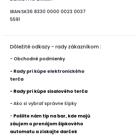
IBAN:SK36 8330 0000 0023 0037
5591
Dôležité odkazy - rady zákazníkom :
- Obchodné podmienky
- Rady pri kúpe elektronického
terča
- Rady pri kúpe sisalového terča
-
Ako si vybrať správne šípky
-
Pošlite nám tip na bar, kde majú
záujem o prenájom šipkového
automatu a získajte darček