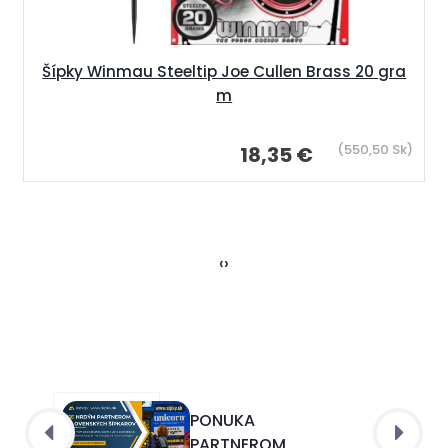
Šípky Winmau Steeltip Joe Cullen Brass 20 gra
m
(550,50 Sk)
18,35 €
‹
›
PONUKA
PARTNEROM