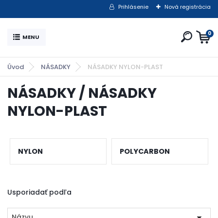
Prihlásenie
Nová registrácia
0
Úvod
NÁSADKY
NÁSADKY NYLON-PLAST
NÁSADKY / NÁSADKY
NYLON-PLAST
NYLON
POLYCARBON
Usporiadať podľa
Názvu