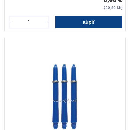
0,68 €
(20,40 Sk)
-
+